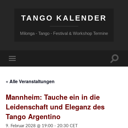
TANGO KALENDER
Milonga - Tango - Festival & Workshop Termine
Suchfe
Mobile-
ein-/a
Menü
ein-/ausblenden
« Alle Veranstaltungen
Mannheim: Tauche ein in die
Leidenschaft und Eleganz des
Tango Argentino
9. Februar 2028 @ 19:00
-
20:30
CET