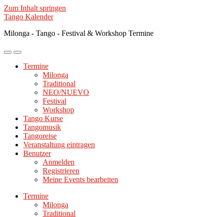
Zum Inhalt springen
Tango Kalender
Milonga - Tango - Festival & Workshop Termine
Mobile-
Suchfeld
Menü
ein-/ausblenden
Termine
ein-/ausblenden
Milonga
Traditional
NEO/NUEVO
Festival
Workshop
Tango Kurse
Tangomusik
Tangoreise
Veranstaltung eintragen
Benutzer
Anmelden
Registrieren
Meine Events bearbeiten
Termine
Milonga
Traditional