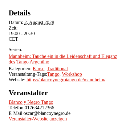
Details
Datum:
2. August 2028
Zeit:
19:00 - 20:30
CET
Serien:
Mannheim: Tauche ein in die Leidenschaft und Eleganz
des Tango Argentino
Kategorien:
Kurse
,
Traditional
Veranstaltung-Tags:
Tango
,
Workshop
Website:
https://blancoynegrotango.de/mannheim/
Veranstalter
Blanco y Negro Tango
Telefon
017634212366
E-Mail
oscar@blancoynegro.de
Veranstalter-Website anzeigen