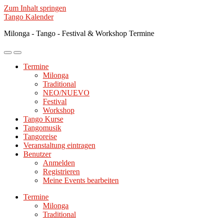
Zum Inhalt springen
Tango Kalender
Milonga - Tango - Festival & Workshop Termine
Mobile-
Suchfeld
Menü
ein-/ausblenden
Termine
ein-/ausblenden
Milonga
Traditional
NEO/NUEVO
Festival
Workshop
Tango Kurse
Tangomusik
Tangoreise
Veranstaltung eintragen
Benutzer
Anmelden
Registrieren
Meine Events bearbeiten
Termine
Milonga
Traditional