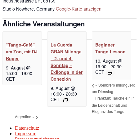
Industriestrasse 2H, 68169
Studio Nowhere
,
Germany
Google-Karte anzeigen
Ähnliche Veranstaltungen
“Tango-Café”
La Cuerda
Beginner
am Zoo, mit DJ
GRAN Milonga
Tango Lesson
Roger
– 2. und 4.
10. August @
Sonntag –
19:00
-
20:30
9. August @
CET
Exilonga in der
15:00
-
19:00
CET
Conexión
«
Sombrero milonguero
9. August @
am Dienstag
16:00
-
20:30
Frankfurt: Tauche ein in
CET
die Leidenschaft und
Eleganz des Tango
Argentino
»
Datenschutz
Impressum