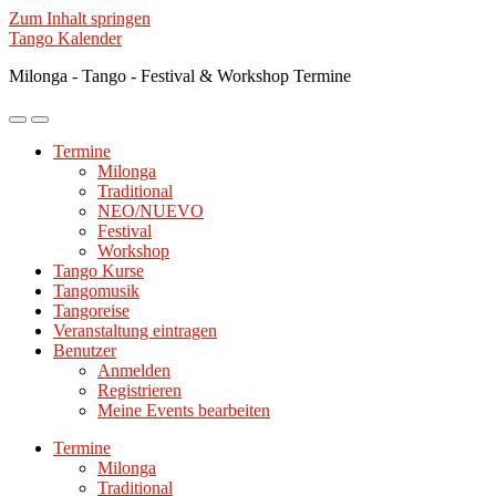
Zum Inhalt springen
Tango Kalender
Milonga - Tango - Festival & Workshop Termine
Mobile-
Suchfeld
Menü
ein-/ausblenden
Termine
ein-/ausblenden
Milonga
Traditional
NEO/NUEVO
Festival
Workshop
Tango Kurse
Tangomusik
Tangoreise
Veranstaltung eintragen
Benutzer
Anmelden
Registrieren
Meine Events bearbeiten
Termine
Milonga
Traditional