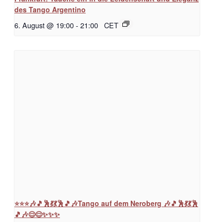
des Tango Argentino
6. August @ 19:00
-
21:00
CET
⭐⭐⭐🎶🎵🕺💃💃🕺🎵🎶Tango auf dem Neroberg 🎶🎵🕺💃💃🕺
🎵🎶😊😊✨✨✨