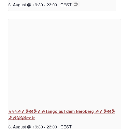
6. August @ 19:30
-
23:00
CEST
⭐⭐⭐🎶🎵🕺💃💃🕺🎵🎶Tango auf dem Neroberg 🎶🎵🕺💃💃🕺
🎵🎶😊😊✨✨✨
6. August @ 19:30
-
23:00
CEST