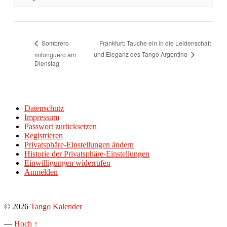
Frankfurt: Tauche ein in die Leidenschaft
Sombrero
und Eleganz des Tango Argentino
milonguero am
Dienstag
Datenschutz
Impressum
Passwort zurücksetzen
Registrieren
Privatsphäre-Einstellungen ändern
Historie der Privatsphäre-Einstellungen
Einwilligungen widerrufen
Anmelden
© 2026
Tango Kalender
—
Hoch ↑