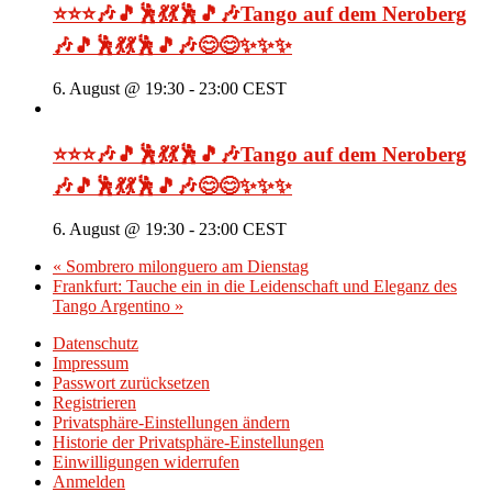
⭐⭐⭐🎶🎵🕺💃💃🕺🎵🎶Tango auf dem Neroberg
🎶🎵🕺💃💃🕺🎵🎶😊😊✨✨✨
6. August @ 19:30
-
23:00
CEST
⭐⭐⭐🎶🎵🕺💃💃🕺🎵🎶Tango auf dem Neroberg
🎶🎵🕺💃💃🕺🎵🎶😊😊✨✨✨
6. August @ 19:30
-
23:00
CEST
«
Sombrero milonguero am Dienstag
Frankfurt: Tauche ein in die Leidenschaft und Eleganz des
Tango Argentino
»
Datenschutz
Impressum
Passwort zurücksetzen
Registrieren
Privatsphäre-Einstellungen ändern
Historie der Privatsphäre-Einstellungen
Einwilligungen widerrufen
Anmelden