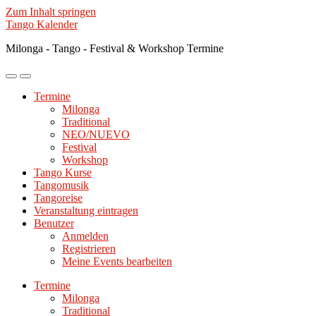
Zum Inhalt springen
Tango Kalender
Milonga - Tango - Festival & Workshop Termine
Mobile-
Suchfeld
Menü
ein-/ausblenden
Termine
ein-/ausblenden
Milonga
Traditional
NEO/NUEVO
Festival
Workshop
Tango Kurse
Tangomusik
Tangoreise
Veranstaltung eintragen
Benutzer
Anmelden
Registrieren
Meine Events bearbeiten
Termine
Milonga
Traditional