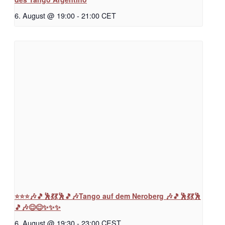
6. August @ 19:00
-
21:00
CET
⭐⭐⭐🎶🎵🕺💃💃🕺🎵🎶Tango auf dem Neroberg 🎶🎵🕺💃💃🕺
🎵🎶😊😊✨✨✨
6. August @ 19:30
-
23:00
CEST