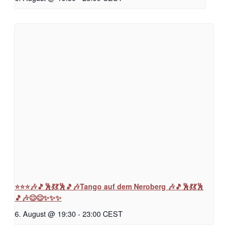
⭐⭐⭐🎶🎵🕺💃💃🕺🎵🎶Tango auf dem Neroberg 🎶🎵🕺💃💃🕺
🎵🎶😊😊✨✨✨
6. August @ 19:30
-
23:00
CEST