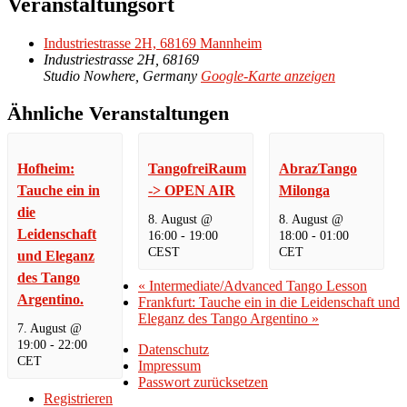
Veranstaltungsort
Industriestrasse 2H, 68169 Mannheim
Industriestrasse 2H, 68169
Studio Nowhere
,
Germany
Google-Karte anzeigen
Ähnliche Veranstaltungen
Hofheim:
TangofreiRaum
AbrazTango
Tauche ein in
-> OPEN AIR
Milonga
die
8. August @
8. August @
Leidenschaft
16:00
-
19:00
18:00
-
01:00
CEST
CET
und Eleganz
des Tango
«
Intermediate/Advanced Tango Lesson
Argentino.
Frankfurt: Tauche ein in die Leidenschaft und
Eleganz des Tango Argentino
»
7. August @
19:00
-
22:00
Datenschutz
CET
Impressum
Passwort zurücksetzen
Registrieren