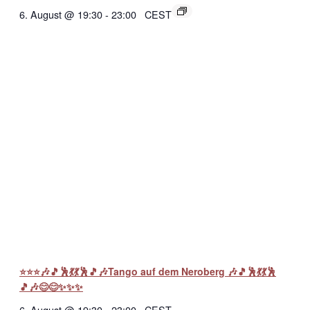
6. August @ 19:30
-
23:00
CEST
⭐⭐⭐🎶🎵🕺💃💃🕺🎵🎶Tango auf dem Neroberg 🎶🎵🕺💃💃🕺
🎵🎶😊😊✨✨✨
6. August @ 19:30
-
23:00
CEST