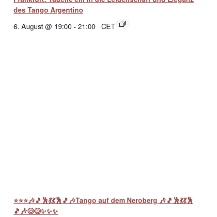
des Tango Argentino
6. August @ 19:00
-
21:00
CET
⭐⭐⭐🎶🎵🕺💃💃🕺🎵🎶Tango auf dem Neroberg 🎶🎵🕺💃💃🕺
🎵🎶😊😊✨✨✨