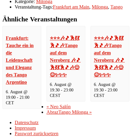
Kategorie:
Milonga
Veranstaltung-Tags:
Frankfurt am Main
,
Milonga
,
Tango
Ähnliche Veranstaltungen
Frankfurt:
⭐⭐⭐🎶🎵🕺💃💃
⭐⭐⭐🎶🎵🕺💃💃
Tauche ein in
🕺🎵🎶Tango
🕺🎵🎶Tango
die
auf dem
auf dem
Leidenschaft
Neroberg 🎶🎵
Neroberg 🎶🎵
und Eleganz
🕺💃💃🕺🎵🎶😊
🕺💃💃🕺🎵🎶😊
des Tango
😊✨✨✨
😊✨✨✨
Argentino
6. August @
6. August @
19:30
-
23:00
19:30
-
23:00
6. August @
CEST
CEST
19:00
-
21:00
CET
«
Neo Salón
AbrazTango Milonga
»
Datenschutz
Impressum
Passwort zurücksetzen