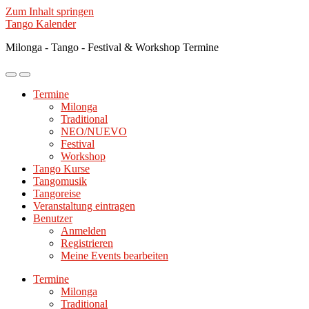
Zum Inhalt springen
Tango Kalender
Milonga - Tango - Festival & Workshop Termine
Mobile-
Suchfeld
Menü
ein-/ausblenden
Termine
ein-/ausblenden
Milonga
Traditional
NEO/NUEVO
Festival
Workshop
Tango Kurse
Tangomusik
Tangoreise
Veranstaltung eintragen
Benutzer
Anmelden
Registrieren
Meine Events bearbeiten
Termine
Milonga
Traditional