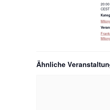
20:00
CEST
Kateg
Milon
Veran
Frank
Milon
Ähnliche Veranstaltu