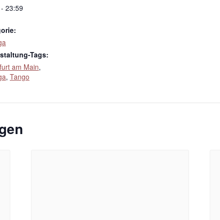
 - 23:59
orie:
ga
staltung-Tags:
furt am Main
,
ga
,
Tango
ngen