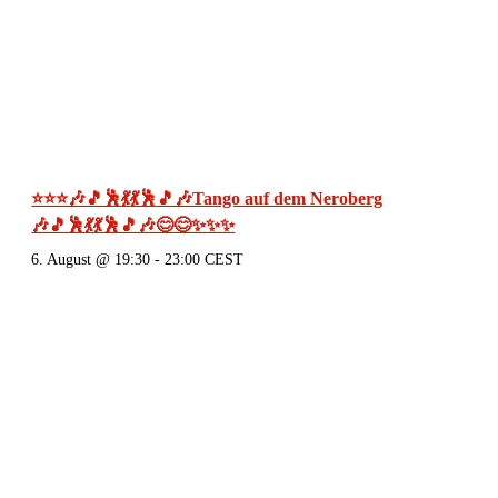
⭐⭐⭐🎶🎵🕺💃💃🕺🎵🎶Tango auf dem Neroberg
🎶🎵🕺💃💃🕺🎵🎶😊😊✨✨✨
6. August @ 19:30
-
23:00
CEST