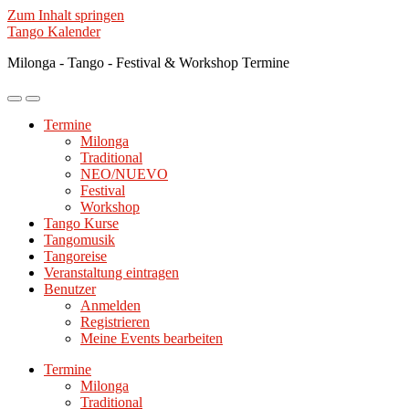
Zum Inhalt springen
Tango Kalender
Milonga - Tango - Festival & Workshop Termine
Mobile-
Suchfeld
Menü
ein-/ausblenden
Termine
ein-/ausblenden
Milonga
Traditional
NEO/NUEVO
Festival
Workshop
Tango Kurse
Tangomusik
Tangoreise
Veranstaltung eintragen
Benutzer
Anmelden
Registrieren
Meine Events bearbeiten
Termine
Milonga
Traditional