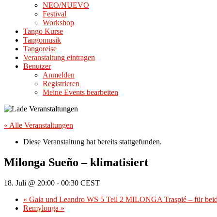
NEO/NUEVO
Festival
Workshop
Tango Kurse
Tangomusik
Tangoreise
Veranstaltung eintragen
Benutzer
Anmelden
Registrieren
Meine Events bearbeiten
« Alle Veranstaltungen
Diese Veranstaltung hat bereits stattgefunden.
Milonga Sueño – klimatisiert
18. Juli @ 20:00
-
00:30
CEST
«
Gaia und Leandro WS 5 Teil 2 MILONGA Traspié – für beide
Remylonga
»