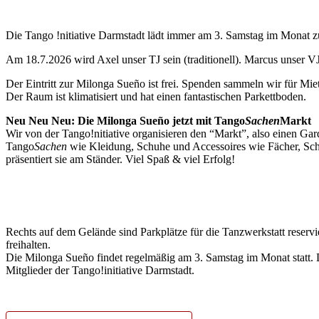
Die Tango !nitiative Darmstadt lädt immer am 3. Samstag im Monat 
Am 18.7.2026 wird Axel unser TJ sein (traditionell). Marcus unser VJ
Der Eintritt zur Milonga Sueño ist frei. Spenden sammeln wir für M
Der Raum ist klimatisiert und hat einen fantastischen Parkettboden.
Neu Neu Neu: Die Milonga Sueño jetzt mit Tango
Sachen
Markt
Wir von der Tango!nitiative organisieren den “Markt”, also einen Ga
Tango
Sachen
wie Kleidung, Schuhe und Accessoires wie Fächer, Sch
präsentiert sie am Ständer. Viel Spaß & viel Erfolg!
Rechts auf dem Gelände sind Parkplätze für die Tanzwerkstatt reservie
freihalten.
Die Milonga Sueño findet regelmäßig am 3. Samstag im Monat statt. 
Mitglieder der Tango!initiative Darmstadt.