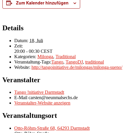
Zum Kalender hinzufügen
Details
Datum:
18. Juli
Zeit:
20:00 - 00:30
CEST
Kategorien:
Milonga
,
Traditional
Veranstaltung-Tags:
Tango
,
TangoDJ
,
traditional
Website:
http://tangoinitiative.de/milongas/milonga-sueno/
Veranstalter
Tango !nitiative Darmstadt
E-Mail
carsten@neunmalsechs.de
Veranstalter-Website anzeigen
Veranstaltungsort
Otto-Röhm-Straße 68, 64293 Darmstadt