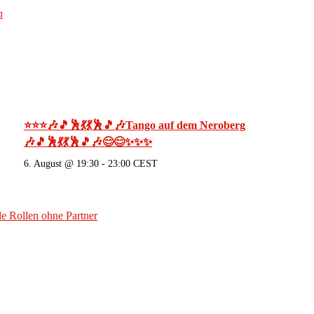
n
⭐⭐⭐🎶🎵🕺💃💃🕺🎵🎶Tango auf dem Neroberg
🎶🎵🕺💃💃🕺🎵🎶😊😊✨✨✨
6. August @ 19:30
-
23:00
CEST
 Rollen ohne Partner