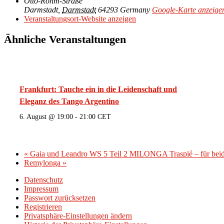
Otto-Röhm-Straße
Darmstadt
,
Darmstadt
64293
Germany
Google-Karte anzeige
Veranstaltungsort-Website anzeigen
Ähnliche Veranstaltungen
Frankfurt: Tauche ein in die Leidenschaft und
Eleganz des Tango Argentino
6. August @ 19:00
-
21:00
CET
«
Gaia und Leandro WS 5 Teil 2 MILONGA Traspié – für beide
Remylonga
»
Datenschutz
Impressum
Passwort zurücksetzen
Registrieren
Privatsphäre-Einstellungen ändern