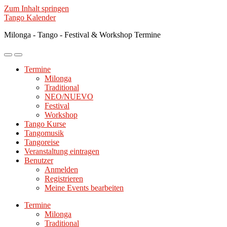
Zum Inhalt springen
Tango Kalender
Milonga - Tango - Festival & Workshop Termine
Mobile-
Suchfeld
Menü
ein-/ausblenden
Termine
ein-/ausblenden
Milonga
Traditional
NEO/NUEVO
Festival
Workshop
Tango Kurse
Tangomusik
Tangoreise
Veranstaltung eintragen
Benutzer
Anmelden
Registrieren
Meine Events bearbeiten
Termine
Milonga
Traditional