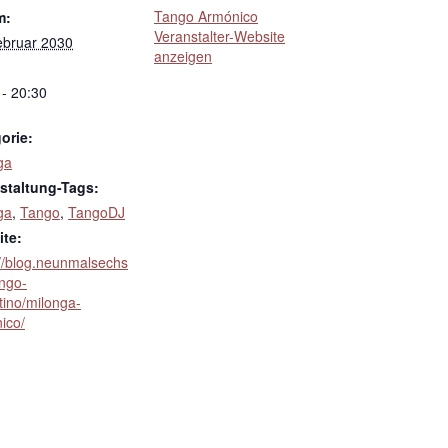
Tango Armónico
m:
Veranstalter-Website
ebruar 2030
anzeigen
 - 20:30
orie:
ga
staltung-Tags:
ga
,
Tango
,
TangoDJ
te:
://blog.neunmalsechs
ango-
tino/milonga-
ico/