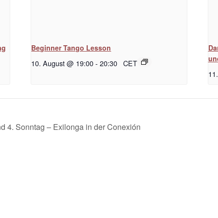
ag
Beginner Tango Lesson
Da
un
10. August @ 19:00
-
20:30
CET
11
 4. Sonntag – Exilonga in der Conexión