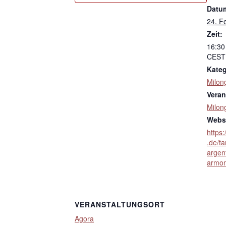
Datu
24. F
Zeit:
16:30
CEST
Kateg
Milon
Veran
Milon
Websi
https
.de/t
argen
armon
VERANSTALTUNGSORT
Agora