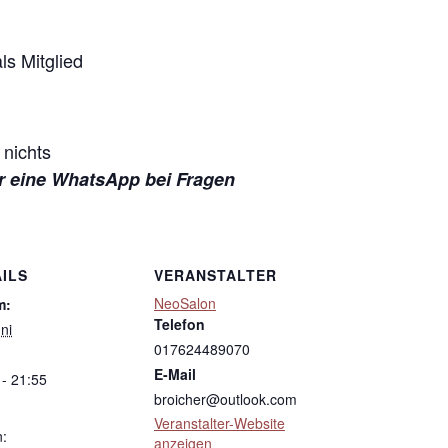
ls Mitglied
 nichts
r eine WhatsApp bei Fragen
ILS
VERANSTALTER
NeoSalon
m:
Telefon
ni
017624489070
E-Mail
 - 21:55
broicher@outlook.com
Veranstalter-Website
n:
anzeigen