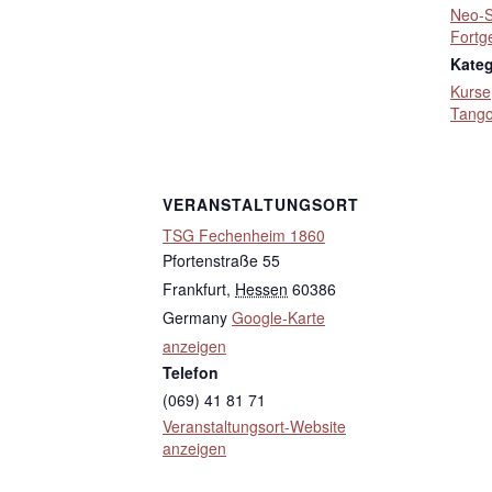
Neo-S
Fortg
Kateg
Kurse
Tang
VERANSTALTUNGSORT
TSG Fechenheim 1860
Pfortenstraße 55
Frankfurt
,
Hessen
60386
Germany
Google-Karte
anzeigen
Telefon
(069) 41 81 71
Veranstaltungsort-Website
anzeigen