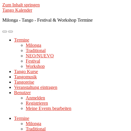
Zum Inhalt springen
Tango Kalender
Milonga - Tango - Festival & Workshop Termine
Mobile-
Suchfeld
Menü
ein-/ausblenden
Termine
ein-/ausblenden
Milonga
Traditional
NEO/NUEVO
Festival
Workshop
Tango Kurse
Tangomusik
Tangoreise
Veranstaltung eintragen
Benutzer
Anmelden
Registrieren
Meine Events bearbeiten
Termine
Milonga
Traditional