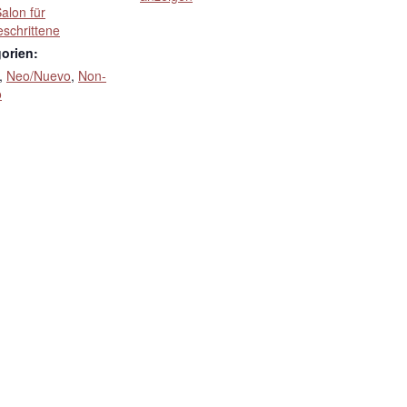
alon für
eschrittene
orien:
,
Neo/Nuevo
,
Non-
o