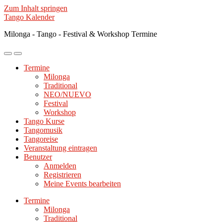
Zum Inhalt springen
Tango Kalender
Milonga - Tango - Festival & Workshop Termine
Mobile-
Suchfeld
Menü
ein-/ausblenden
Termine
ein-/ausblenden
Milonga
Traditional
NEO/NUEVO
Festival
Workshop
Tango Kurse
Tangomusik
Tangoreise
Veranstaltung eintragen
Benutzer
Anmelden
Registrieren
Meine Events bearbeiten
Termine
Milonga
Traditional