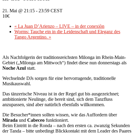
21. Mai @ 21:15
-
23:59
CEST
10€
«
La Juan D’Arienzo – LIVE – in der conexiòn
Worms: Tauche ein in die Leidenschaft und Eleganz des
Tango Argentino.
»
Als Nachfolgerin der traditionsreichsten Milonga im Rhein-Main-
Gebiet („Milonga am Mittwoch“) findet diese nun donnerstags als
Noche Azul
statt.
Wechselnde DJs sorgen für eine hervorragende, traditionelle
Musikauswahl.
Das tänzerische Niveau ist in der Regel gut bis ausgezeichnet;
ambitionierte Neulinge, die bereit sind, sich dem Tanzfluss
anzupassen, sind aber natürlich ebenfalls willkommen.
Die Besucher*innen sollten wissen, wie das Auffordern über
Mirada
und
Cabeceo
funktioniert.
Beim Eintritt in die Ronda – nach den ersten ca. zwanzig Sekunden
der Tanda – bitte unbedingt Blickkontakt mit dem Leader des Paares