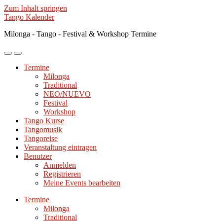
Zum Inhalt springen
Tango Kalender
Milonga - Tango - Festival & Workshop Termine
Mobile-
Suchfeld
Menü
ein-/ausblenden
Termine
ein-/ausblenden
Milonga
Traditional
NEO/NUEVO
Festival
Workshop
Tango Kurse
Tangomusik
Tangoreise
Veranstaltung eintragen
Benutzer
Anmelden
Registrieren
Meine Events bearbeiten
Termine
Milonga
Traditional