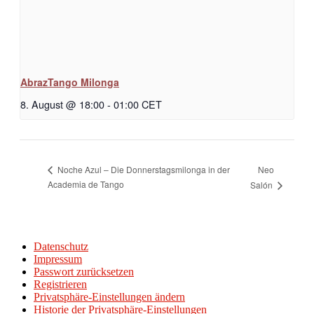
AbrazTango Milonga
8. August @ 18:00
-
01:00
CET
Neo
Noche Azul – Die Donnerstagsmilonga in der
Academia de Tango
Salón
Datenschutz
Impressum
Passwort zurücksetzen
Registrieren
Privatsphäre-Einstellungen ändern
Historie der Privatsphäre-Einstellungen