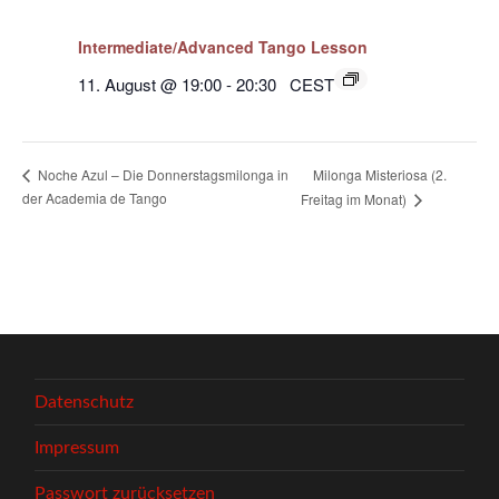
Intermediate/Advanced Tango Lesson
11. August @ 19:00
-
20:30
CEST
Milonga Misteriosa (2.
Noche Azul – Die Donnerstagsmilonga in
der Academia de Tango
Freitag im Monat)
Datenschutz
Impressum
Passwort zurücksetzen