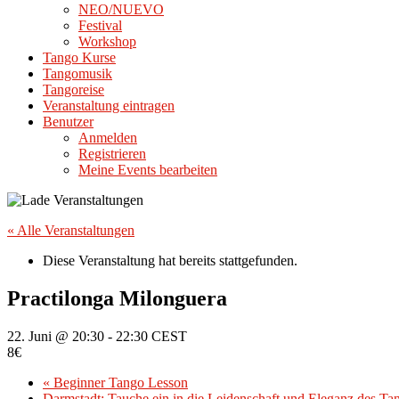
NEO/NUEVO
Festival
Workshop
Tango Kurse
Tangomusik
Tangoreise
Veranstaltung eintragen
Benutzer
Anmelden
Registrieren
Meine Events bearbeiten
« Alle Veranstaltungen
Diese Veranstaltung hat bereits stattgefunden.
Practilonga Milonguera
22. Juni @ 20:30
-
22:30
CEST
8€
«
Beginner Tango Lesson
Darmstadt: Tauche ein in die Leidenschaft und Eleganz des T