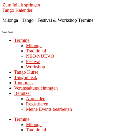
Zum Inhalt springen
Tango Kalender
Milonga - Tango - Festival & Workshop Termine
Mobile-
Suchfeld
Menü
ein-/ausblenden
Termine
ein-/ausblenden
Milonga
Traditional
NEO/NUEVO
Festival
Workshop
Tango Kurse
Tangomusik
Tangoreise
Veranstaltung eintragen
Benutzer
Anmelden
Registrieren
Meine Events bearbeiten
Termine
Milonga
Traditional