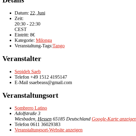
Datum:
22. Juni
Zeit:
20:30 - 22:30
CEST
Eintritt:
8€
Kategorie:
Milonga
Veranstaltung-Tags:
Tango
Veranstalter
Sepideh Saeb
Telefon
+49 1512 4195147
E-Mail
ssaebeass@gmail.com
Veranstaltungsort
Sombrero Latino
Adolfstraße 3
Wiesbaden
,
Hessen
65185
Deutschland
Google-Karte anzeige
Telefon
0611 36029383
Veranstaltungsort-Website anzeigen