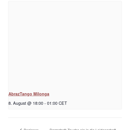
AbrazTango Milonga
8. August @ 18:00
-
01:00
CET
Darmstadt: Tauche ein in die Leidenschaft
Beginner