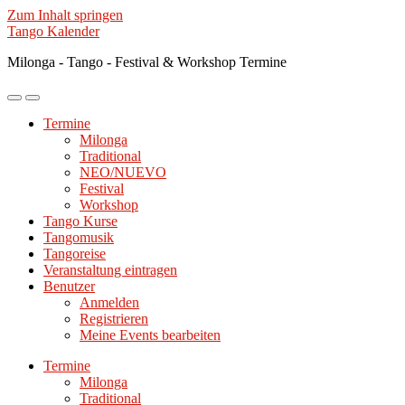
Zum Inhalt springen
Tango Kalender
Milonga - Tango - Festival & Workshop Termine
Mobile-
Suchfeld
Menü
ein-/ausblenden
Termine
ein-/ausblenden
Milonga
Traditional
NEO/NUEVO
Festival
Workshop
Tango Kurse
Tangomusik
Tangoreise
Veranstaltung eintragen
Benutzer
Anmelden
Registrieren
Meine Events bearbeiten
Termine
Milonga
Traditional