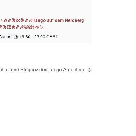
⭐🎶🎵🕺💃💃🕺🎵🎶Tango auf dem Neroberg
🎵🕺💃💃🕺🎵🎶😊😊✨✨✨
 August @ 19:30
-
23:00
CEST
schaft und Eleganz des Tango Argentino