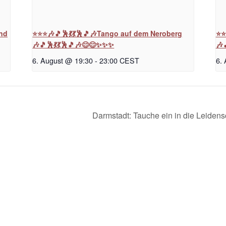
und
⭐⭐⭐🎶🎵🕺💃💃🕺🎵🎶Tango auf dem Neroberg
⭐⭐
🎶🎵🕺💃💃🕺🎵🎶😊😊✨✨✨
🎶
6. August @ 19:30
-
23:00
CEST
6.
Darmstadt: Tauche ein in die Leiden