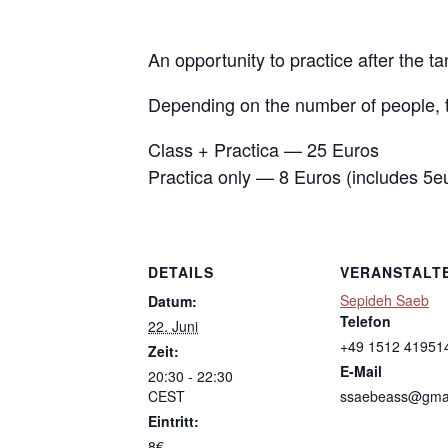
An opportunity to practice after the t
Depending on the number of people, t
Class + Practica — 25 Euros
Practica only — 8 Euros (includes 5e
DETAILS
VERANSTALT
Sepideh Saeb
Datum:
Telefon
22. Juni
+49 1512 41951
Zeit:
E-Mail
20:30 - 22:30
CEST
ssaebeass@gma
Eintritt:
8€