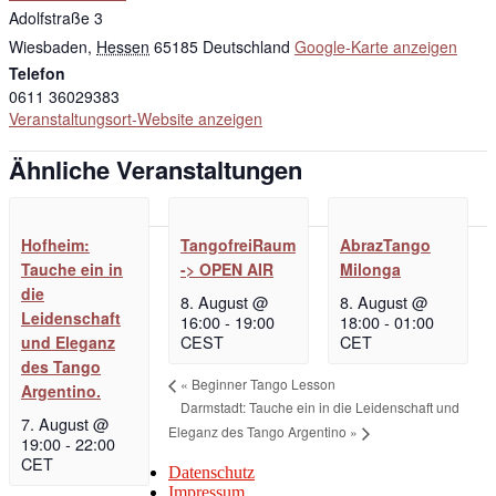
Adolfstraße 3
Wiesbaden
,
Hessen
65185
Deutschland
Google-Karte anzeigen
Telefon
0611 36029383
Veranstaltungsort-Website anzeigen
Ähnliche Veranstaltungen
Hofheim:
TangofreiRaum
AbrazTango
Tauche ein in
-> OPEN AIR
Milonga
die
8. August @
8. August @
Leidenschaft
16:00
-
19:00
18:00
-
01:00
CEST
CET
und Eleganz
des Tango
«
Beginner Tango Lesson
Argentino.
Darmstadt: Tauche ein in die Leidenschaft und
7. August @
Eleganz des Tango Argentino
»
19:00
-
22:00
CET
Datenschutz
Impressum