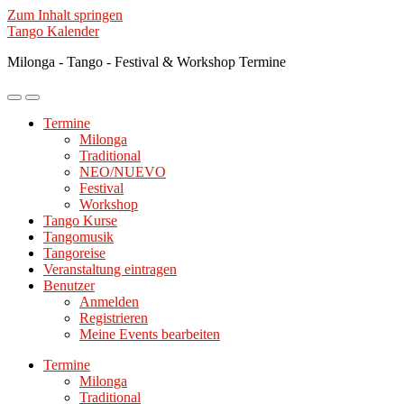
Zum Inhalt springen
Tango Kalender
Milonga - Tango - Festival & Workshop Termine
Mobile-
Suchfeld
Menü
ein-/ausblenden
Termine
ein-/ausblenden
Milonga
Traditional
NEO/NUEVO
Festival
Workshop
Tango Kurse
Tangomusik
Tangoreise
Veranstaltung eintragen
Benutzer
Anmelden
Registrieren
Meine Events bearbeiten
Termine
Milonga
Traditional