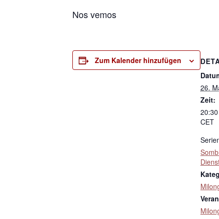
Nos vemos
Zum Kalender hinzufügen
DETA
Datu
26. M
Zeit:
20:30
CET
Serie
Sombr
Diens
Kateg
Milon
Veran
Milon