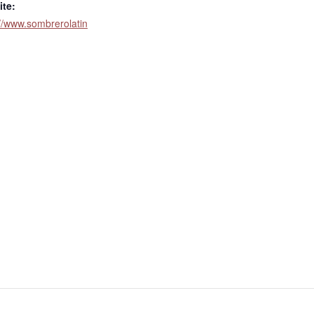
te:
://www.sombrerolatin