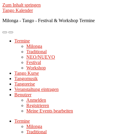
Zum Inhalt springen
Tango Kalender
Milonga - Tango - Festival & Workshop Termine
Mobile-
Suchfeld
Menü
ein-/ausblenden
Termine
ein-/ausblenden
Milonga
Traditional
NEO/NUEVO
Festival
Workshop
Tango Kurse
Tangomusik
Tangoreise
Veranstaltung eintragen
Benutzer
Anmelden
Registrieren
Meine Events bearbeiten
Termine
Milonga
Traditional