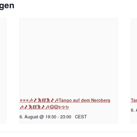
ngen
⭐⭐⭐🎶🎵🕺💃💃🕺🎵🎶Tango auf dem Neroberg
Ta
🎶🎵🕺💃💃🕺🎵🎶😊😊✨✨✨
6.
6. August @ 19:30
-
23:00
CEST