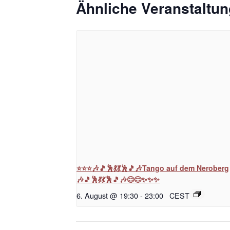
Ähnliche Veranstaltu
⭐⭐⭐🎶🎵🕺💃💃🕺🎵🎶Tango auf dem Neroberg
🎶🎵🕺💃💃🕺🎵🎶😊😊✨✨✨
6. August @ 19:30
-
23:00
CEST