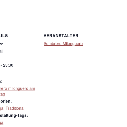
ILS
VERANSTALTER
Sombrero Milonguero
m:
ai
 - 23:30
n:
ero milonguero am
tag
orien:
ga
,
Traditional
staltung-Tags:
ga