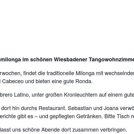
gsmilonga im schönen Wiesbadener Tangowohnzimm
ochen, findet die traditionelle Milonga mit wechselnden
nd Cabeceo und bieten eine gute Ronda.
rero Latino, unter großen Kronleuchtern auf einem gut
mt dort hin durchs Restaurant. Sebastian und Joana verw
richte gibt es – und gepflegten Getränken. Bitte Tisch r
d lasst uns schöne Abende dort zusammen verbringen.