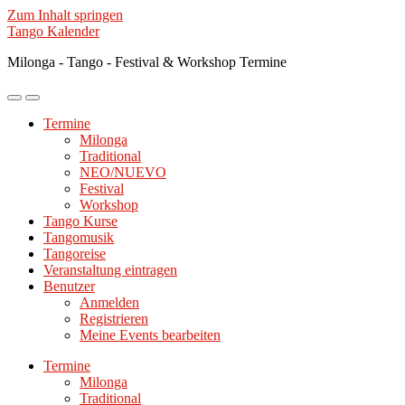
Zum Inhalt springen
Tango Kalender
Milonga - Tango - Festival & Workshop Termine
Mobile-
Suchfeld
Menü
ein-/ausblenden
Termine
ein-/ausblenden
Milonga
Traditional
NEO/NUEVO
Festival
Workshop
Tango Kurse
Tangomusik
Tangoreise
Veranstaltung eintragen
Benutzer
Anmelden
Registrieren
Meine Events bearbeiten
Termine
Milonga
Traditional