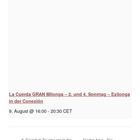
La Cuerda GRAN Milonga – 2. und 4. Sonntag – Exilonga
in der Conexión
9. August @ 16:00
-
20:30
CET
Noche Azul – Die
Frankfurt: Tauche ein in die