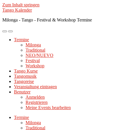
Zum Inhalt springen
Tango Kalender
Milonga - Tango - Festival & Workshop Termine
Mobile-
Suchfeld
Menü
ein-/ausblenden
Termine
ein-/ausblenden
Milonga
Traditional
NEO/NUEVO
Festival
Workshop
Tango Kurse
Tangomusik
Tangoreise
Veranstaltung eintragen
Benutzer
Anmelden
Registrieren
Meine Events bearbeiten
Termine
Milonga
Traditional