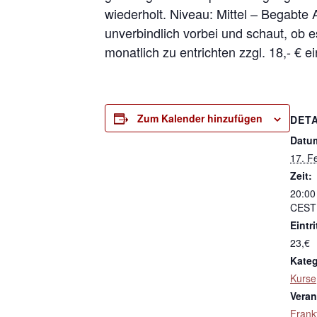
wiederholt. Niveau: Mittel – Begabte
unverbindlich vorbei und schaut, ob e
monatlich zu entrichten zzgl. 18,- € e
Zum Kalender hinzufügen
DETA
Datu
17. F
Zeit:
20:00
CEST
Eintri
23,€
Kateg
Kurse
Veran
Frank