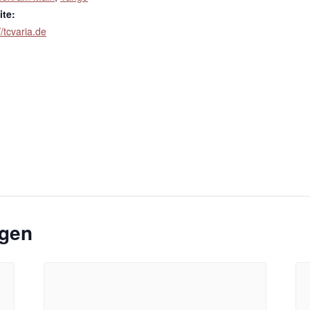
te:
//tcvaria.de
ngen