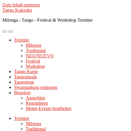
Zum Inhalt springen
Tango Kalender
Milonga - Tango - Festival & Workshop Termine
Mobile-
Suchfeld
Menü
ein-/ausblenden
Termine
ein-/ausblenden
Milonga
Traditional
NEO/NUEVO
Festival
Workshop
Tango Kurse
Tangomusik
Tangoreise
Veranstaltung eintragen
Benutzer
Anmelden
Registrieren
Meine Events bearbeiten
Termine
Milonga
Traditional