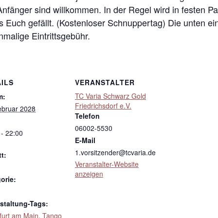
 Anfänger sind willkommen. In der Regel wird in festen 
s Euch gefällt. (Kostenloser Schnuppertag) Die unten ei
inmalige Eintrittsgebühr.
ILS
VERANSTALTER
TC Varia Schwarz Gold
m:
Friedrichsdorf e.V.
ebruar 2028
Telefon
06002-5530
 - 22:00
E-Mail
1.vorsitzender@tcvaria.de
tt:
Veranstalter-Website
anzeigen
orie:
staltung-Tags:
furt am Main
,
Tango