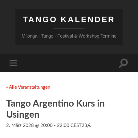
TANGO KALENDER
Milonga - Tango - Festival & Workshop Termine
Suchfe
Mobile-
ein-/a
Menü
ein-/ausblenden
« Alle Veranstaltungen
Tango Argentino Kurs in
Usingen
2. März 2028 @ 20:00
-
22:00
CEST
23,€