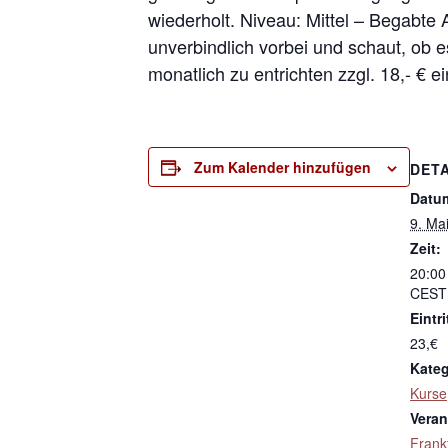
wiederholt. Niveau: Mittel – Begabte
unverbindlich vorbei und schaut, ob e
monatlich zu entrichten zzgl. 18,- € e
Zum Kalender hinzufügen
DETA
Datu
9. Ma
Zeit:
20:00
CEST
Eintri
23,€
Kateg
Kurse
Veran
Frank