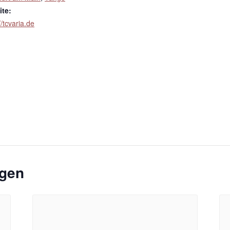
te:
//tcvaria.de
ngen