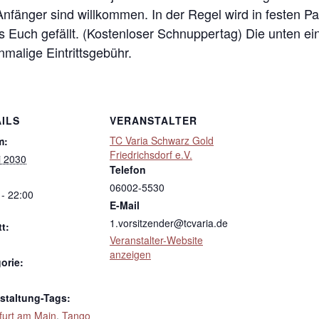
 Anfänger sind willkommen. In der Regel wird in festen 
s Euch gefällt. (Kostenloser Schnuppertag) Die unten ei
inmalige Eintrittsgebühr.
ILS
VERANSTALTER
TC Varia Schwarz Gold
m:
Friedrichsdorf e.V.
i 2030
Telefon
06002-5530
 - 22:00
E-Mail
1.vorsitzender@tcvaria.de
tt:
Veranstalter-Website
anzeigen
orie:
staltung-Tags:
furt am Main
,
Tango