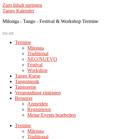
Zum Inhalt springen
Tango Kalender
Milonga - Tango - Festival & Workshop Termine
Mobile-
Suchfeld
Menü
ein-/ausblenden
Termine
ein-/ausblenden
Milonga
Traditional
NEO/NUEVO
Festival
Workshop
Tango Kurse
Tangomusik
Tangoreise
Veranstaltung eintragen
Benutzer
Anmelden
Registrieren
Meine Events bearbeiten
Termine
Milonga
Traditional