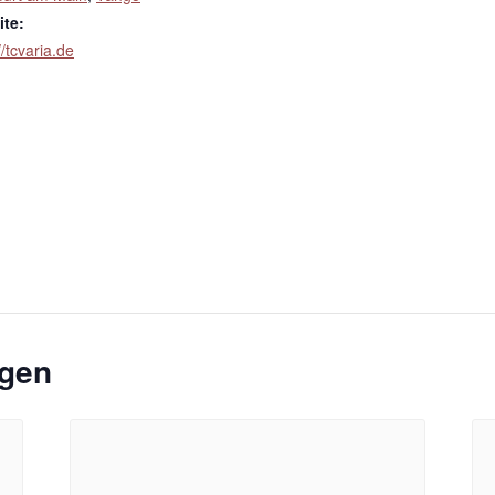
te:
//tcvaria.de
ngen