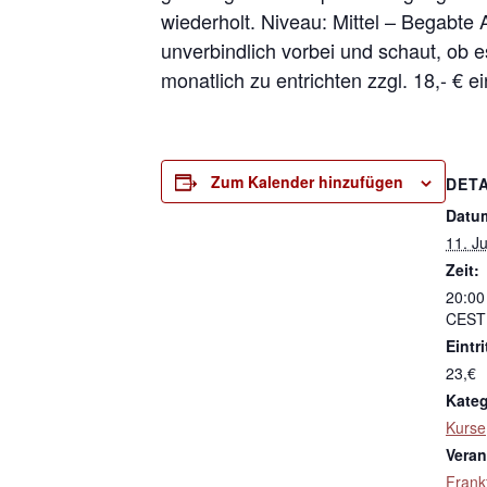
wiederholt. Niveau: Mittel – Begabte
unverbindlich vorbei und schaut, ob e
monatlich zu entrichten zzgl. 18,- € e
Zum Kalender hinzufügen
DETA
Datu
11. Ju
Zeit:
20:00
CEST
Eintri
23,€
Kateg
Kurse
Veran
Frank