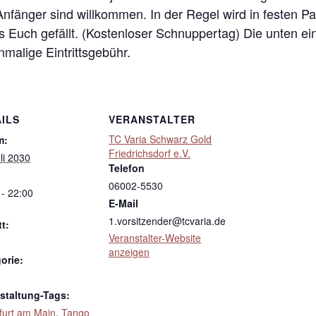
 Anfänger sind willkommen. In der Regel wird in festen 
s Euch gefällt. (Kostenloser Schnuppertag) Die unten ei
inmalige Eintrittsgebühr.
ILS
VERANSTALTER
TC Varia Schwarz Gold
m:
Friedrichsdorf e.V.
li 2030
Telefon
06002-5530
 - 22:00
E-Mail
1.vorsitzender@tcvaria.de
tt:
Veranstalter-Website
anzeigen
orie:
staltung-Tags:
furt am Main
,
Tango