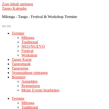
Zum Inhalt springen
Tango Kalender
Milonga - Tango - Festival & Workshop Termine
Mobile-
Suchfeld
Menü
ein-/ausblenden
Termine
ein-/ausblenden
Milonga
Traditional
NEO/NUEVO
Festival
Workshop
Tango Kurse
Tangomusik
Tangoreise
Veranstaltung eintragen
Benutzer
Anmelden
Registrieren
Meine Events bearbeiten
Termine
Milonga
Traditional