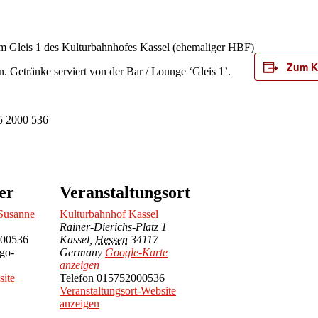
am Gleis 1 des Kulturbahnhofes Kassel (ehemaliger HBF)
Zum K
 Getränke serviert von der Bar / Lounge ‘Gleis 1’.
5 2000 536
er
Veranstaltungsort
Susanne
Kulturbahnhof Kassel
Rainer-Dierichs-Platz 1
00536
Kassel
,
Hessen
34117
go-
Germany
Google-Karte
anzeigen
site
Telefon
015752000536
Veranstaltungsort-Website
anzeigen