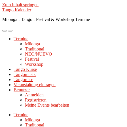
Zum Inhalt springen
Tango Kalender
Milonga - Tango - Festival & Workshop Termine
Mobile-
Suchfeld
Menü
ein-/ausblenden
Termine
ein-/ausblenden
Milonga
Traditional
NEO/NUEVO
Festival
Workshop
Tango Kurse
Tangomusik
Tangoreise
Veranstaltung eintragen
Benutzer
Anmelden
Registrieren
Meine Events bearbeiten
Termine
Milonga
Traditional