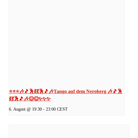
⭐⭐⭐🎶🎵🕺💃💃🕺🎵🎶Tango auf dem Neroberg 🎶🎵🕺
💃💃🕺🎵🎶😊😊✨✨✨
6. August @ 19:30
-
23:00
CEST