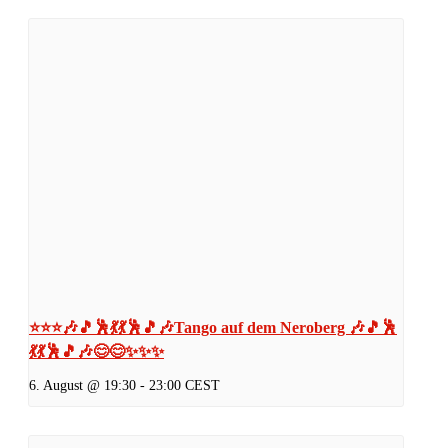
⭐⭐⭐🎶🎵🕺💃💃🕺🎵🎶Tango auf dem Neroberg 🎶🎵🕺
💃💃🕺🎵🎶😊😊✨✨✨
6. August @ 19:30
-
23:00
CEST