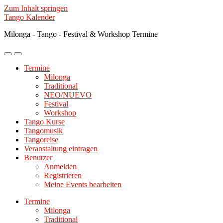
Zum Inhalt springen
Tango Kalender
Milonga - Tango - Festival & Workshop Termine
Mobile-
Suchfeld
Menü
ein-/ausblenden
Termine
ein-/ausblenden
Milonga
Traditional
NEO/NUEVO
Festival
Workshop
Tango Kurse
Tangomusik
Tangoreise
Veranstaltung eintragen
Benutzer
Anmelden
Registrieren
Meine Events bearbeiten
Termine
Milonga
Traditional