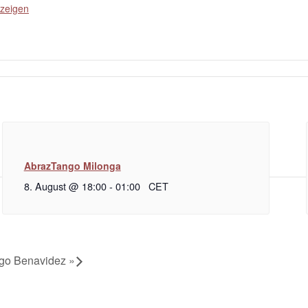
zeigen
AbrazTango Milonga
8. August @ 18:00
-
01:00
CET
ego Benavidez
»