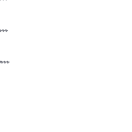
😊✨✨✨
😊✨✨✨