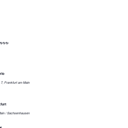
😊✨✨✨
rio
Pfingstweidstraße 7, Frankfurt am Main
furt
rankfurt am Main / Sachsenhausen