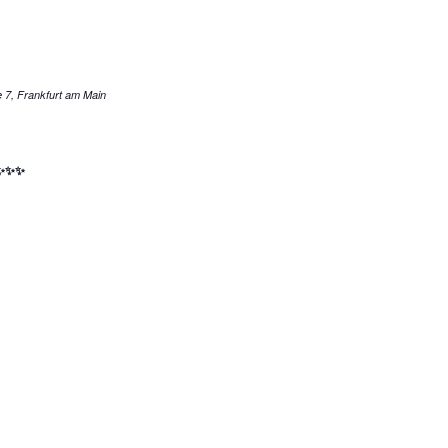
Pfingstweidstraße 7, Frankfurt am Main
😊✨✨✨