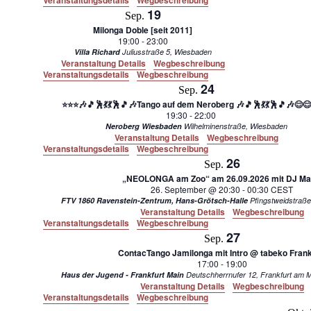
Veranstaltungsdetails
Wegbeschreibung
19
Sep.
Milonga Doble [seit 2011]
19:00
-
23:00
Villa Richard
Juliusstraße 5, Wiesbaden
Veranstaltung Details
Wegbeschreibung
Veranstaltungsdetails
Wegbeschreibung
24
Sep.
⭐⭐⭐🎶🎵🕺💃💃🕺🎵🎶Tango auf dem Neroberg 🎶🎵🕺💃💃🕺🎵🎶😊
19:30
-
22:00
Neroberg Wiesbaden
Wilhelminenstraße, Wiesbaden
Veranstaltung Details
Wegbeschreibung
Veranstaltungsdetails
Wegbeschreibung
26
Sep.
„NEOLONGA am Zoo“ am 26.09.2026 mit DJ Ma
26. September @ 20:30
-
00:30
CEST
FTV 1860 Ravenstein-Zentrum, Hans-Grötsch-Halle
Veranstaltung Details
Wegbeschreibung
Veranstaltungsdetails
Wegbeschreibung
27
Sep.
ContacTango Jamilonga mit Intro @ tabeko Frank
17:00
-
19:00
Haus der Jugend - Frankfurt Main
Deutschherrnufer 12, F
Veranstaltung Details
Wegbeschreibung
Veranstaltungsdetails
Wegbeschreibung