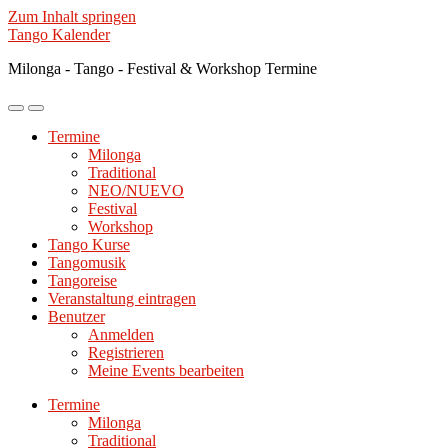
Zum Inhalt springen
Tango Kalender
Milonga - Tango - Festival & Workshop Termine
Mobile-
Suchfeld
Menü
ein-/ausblenden
Termine
ein-/ausblenden
Milonga
Traditional
NEO/NUEVO
Festival
Workshop
Tango Kurse
Tangomusik
Tangoreise
Veranstaltung eintragen
Benutzer
Anmelden
Registrieren
Meine Events bearbeiten
Termine
Milonga
Traditional