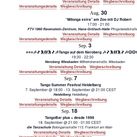
Veranstaltung Details
Wegbeschreibung
Veranstaltungsdetails
Wegbeschreibung
30
Aug.
“Milonga extra” am Zoo mit DJ Robert
17:00
-
21:00
FTV 1860 Ravenstein-Zentrum, Hans-Grötsch-Halle
Veranstaltung Details
Wegbeschreibung
Veranstaltungsdetails
Wegbeschreibung
3
Sep.
⭐⭐⭐🎶🎵🕺💃💃🕺🎵🎶Tango auf dem Neroberg 🎶🎵🕺💃💃🕺🎵🎶😊
19:30
-
22:30
Neroberg Wiesbaden
Wilhelminenstraße, Wiesbaden
Veranstaltung Details
Wegbeschreibung
Veranstaltungsdetails
Wegbeschreibung
7
Sep.
Tango Summer Festival Heidelberg
7. September @ 18:00
-
13. September @ 21:00
CEST
Heidelberg
Heidelberg
Veranstaltung Details
Wegbeschreibung
Veranstaltungsdetails
Wegbeschreibung
18
Sep.
TangoBar plus + desde 1998
18. September @ 21:00
-
01:00
CEST
die Tanzschule
Bolongarostraße 113, Frankfurt am Main
Veranstaltung Details
Wegbeschreibung