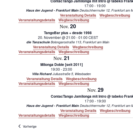
ContacTango Jamilonga mit Intro @ tabeko Frank
17:00
-
19:00
Haus der Jugend - Frankfurt Main
Deutschherrnufer 12, F
Veranstaltung Details
Wegbeschreibung
Veranstaltungsdetails
Wegbeschreibung
20
Nov.
TangoBar plus + desde 1998
20. November @ 21:00
-
01:00
CEST
die Tanzschule
Bolongarostraße 113, Frankfurt am Main
Veranstaltung Details
Wegbeschreibung
Veranstaltungsdetails
Wegbeschreibung
21
Nov.
Milonga Doble [seit 2011]
19:00
-
23:00
Villa Richard
Juliusstraße 5, Wiesbaden
Veranstaltung Details
Wegbeschreibung
Veranstaltungsdetails
Wegbeschreibung
29
Nov.
ContacTango Jamilonga mit Intro @ tabeko Frank
17:00
-
19:00
Haus der Jugend - Frankfurt Main
Deutschherrnufer 12, 
Veranstaltung Details
Wegbeschreibung
Veranstaltungsdetails
Wegbeschreibung
Veranstaltungen
Vorherige