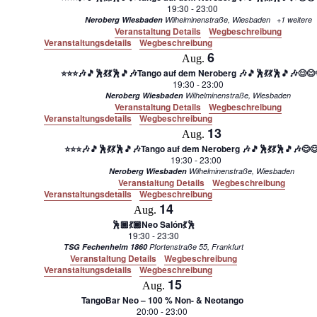
19:30
-
23:00
Neroberg Wiesbaden
Wilhelminenstraße, Wiesbaden
+1 weitere
Veranstaltung Details
Wegbeschreibung
Veranstaltungsdetails
Wegbeschreibung
6
Aug.
⭐⭐⭐🎶🎵🕺💃💃🕺🎵🎶Tango auf dem Neroberg 🎶🎵🕺💃💃🕺🎵🎶😊
19:30
-
23:00
Neroberg Wiesbaden
Wilhelminenstraße, Wiesbaden
Veranstaltung Details
Wegbeschreibung
Veranstaltungsdetails
Wegbeschreibung
13
Aug.
⭐⭐⭐🎶🎵🕺💃💃🕺🎵🎶Tango auf dem Neroberg 🎶🎵🕺💃💃🕺🎵🎶
19:30
-
23:00
Neroberg Wiesbaden
Wilhelminenstraße, Wiesbaden
Veranstaltung Details
Wegbeschreibung
Veranstaltungsdetails
Wegbeschreibung
14
Aug.
🕺🏾💃🏾Neo Salón💃🕺
19:30
-
23:30
TSG Fechenheim 1860
Pfortenstraße 55, Frankfurt
Veranstaltung Details
Wegbeschreibung
Veranstaltungsdetails
Wegbeschreibung
15
Aug.
TangoBar Neo – 100 % Non- & Neotango
20:00
-
23:00