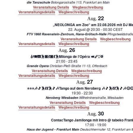
die Tanzschule
Bolongarostraße 113, Frankfurt am Main
Veranstaltung Details
Wegbeschreibung
Veranstaltungsdetails
Wegbeschreibung
22
Aug.
„NEOLONGA am Zoo“ am 22.08.2026 mit DJ Ma
22. August @ 20:30
-
00:30
CEST
FTV 1860 Ravenstein-Zentrum, Hans-Grötsch-Halle
Veranstaltung Details
Wegbeschreibung
Veranstaltungsdetails
Wegbeschreibung
26
Aug.
🎻🪗🎹🕺🏾💃🏾💃🕺Milonga de l’Opéra 🎺🪈🪉🥁
21:00
-
23:45
Grande Opera
Christian-Pleß-Straße 11-13, Offenbach
Veranstaltung Details
Wegbeschreibung
Veranstaltungsdetails
Wegbeschreibung
27
Aug.
⭐⭐⭐🎶🎵🕺💃💃🕺🎵🎶Tango auf dem Neroberg 🎶🎵🕺💃💃🕺🎵🎶
19:30
-
22:30
Neroberg Wiesbaden
Wilhelminenstraße, Wiesbaden
Veranstaltung Details
Wegbeschreibung
Veranstaltungsdetails
Wegbeschreibung
30
Aug.
ContacTango Jamilonga mit Intro @ tabeko Frank
17:00
-
19:00
Haus der Jugend - Frankfurt Main
Deutschherrnufer 12, 