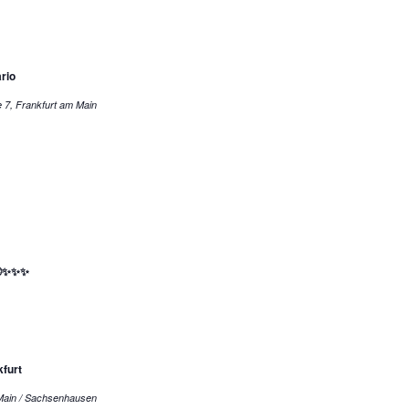
rio
Pfingstweidstraße 7, Frankfurt am Main
😊✨✨✨
furt
Frankfurt am Main / Sachsenhausen