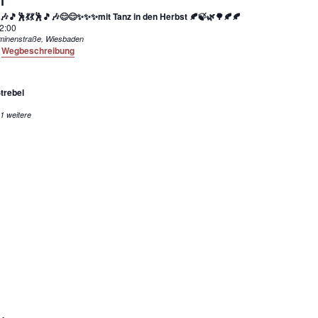
1
🎶🎵🕺💃💃🕺🎵🎶😊😊✨✨✨mit Tanz in den Herbst 🍂🍃🌿🌳🍂🍂
2:00
Wilhelminenstraße, Wiesbaden
Wegbeschreibung
trebel
1 weitere