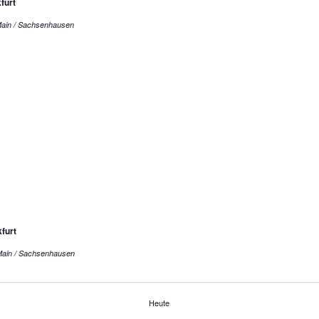
furt
rankfurt am Main / Sachsenhausen
furt
Frankfurt am Main / Sachsenhausen
Heute