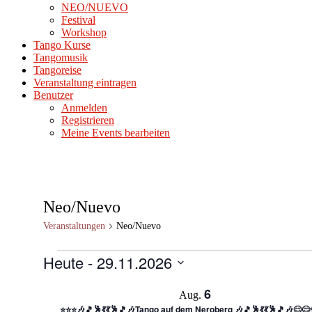
NEO/NUEVO
Festival
Workshop
Tango Kurse
Tangomusik
Tangoreise
Veranstaltung eintragen
Benutzer
Anmelden
Registrieren
Meine Events bearbeiten
Neo/Nuevo
Veranstaltungen
Neo/Nuevo
Veranstaltungen
Heute
 - 
29.11.2026
Datum
6
auswählen.
Aug.
⭐⭐⭐🎶🎵🕺💃💃🕺🎵🎶Tango auf dem Neroberg 🎶🎵🕺💃💃🕺🎵🎶😊