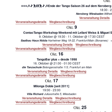
Okt.
⭐⭐⭐🎶🎵🕺💃💃🕺🎵🎶Ende der Tango Saison 26 auf dem Neroberg 
18:30
-
2
Neroberg Wiesbaden
Veranstaltung Details
Veranstaltungsdetails
Wegbeschreibung
9
Okt.
ContacTango-Workshop-Weekend mit Leilani Weiss & Miguel S
9. Oktober @ 19:30
-
11. Oktober @ 17:30
CEST
Saalbau Haus Nidda
Harheimer Weg 18-22, Frankfurt/Main (Bonames)
+
Veranstaltung Details
Wegbeschreibung
Veranstaltungsdetails
Wegbeschreibung
16
Okt.
TangoBar plus + desde 1998
16. Oktober @ 21:00
-
01:00
CEST
die Tanzschule
Bolongarostraße 113, Frankfurt am Main
Veranstaltung Details
Wegbeschreibung
Veranstaltungsdetails
Wegbeschreibung
17
Okt.
Milonga Doble [seit 2011]
19:00
-
23:00
Villa Richard
Juliusstraße 5, Wiesbaden
Veranstaltung Details
Wegbeschreibung
Veranstaltungsdetails
Wegbeschreibung
25
Okt.