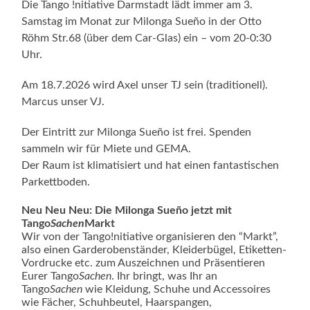
Die Tango !nitiative Darmstadt lädt immer am 3.
Samstag im Monat zur Milonga Sueño in der Otto
Röhm Str.68 (über dem Car-Glas) ein – vom 20-0:30
Uhr.
Am 18.7.2026 wird Axel unser TJ sein (traditionell).
Marcus unser VJ.
Der Eintritt zur Milonga Sueño ist frei. Spenden
sammeln wir für Miete und GEMA.
Der Raum ist klimatisiert und hat einen fantastischen
Parkettboden.
Neu Neu Neu: Die Milonga Sueño jetzt mit
Tango
Sachen
Markt
Wir von der Tango!nitiative organisieren den “Markt”,
also einen Garderobenständer, Kleiderbügel, Etiketten-
Vordrucke etc. zum Auszeichnen und Präsentieren
Eurer Tango
Sachen
. Ihr bringt, was Ihr an
Tango
Sachen
wie Kleidung, Schuhe und Accessoires
wie Fächer, Schuhbeutel, Haarspangen,