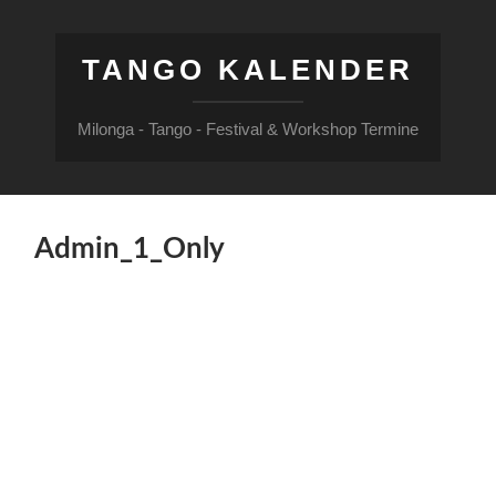
TANGO KALENDER
Milonga - Tango - Festival & Workshop Termine
Admin_1_Only
Admin
_1_Onl
y
Über
Beiträge
Kommentare