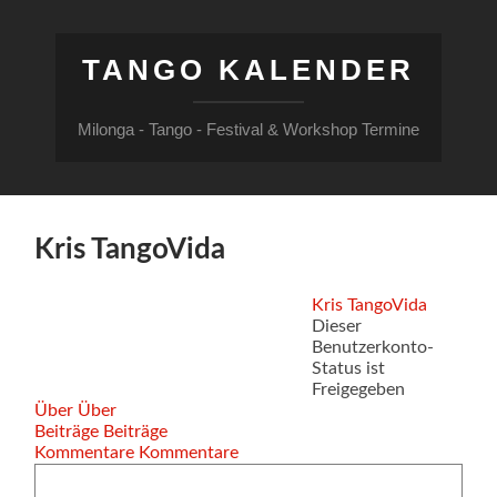
TANGO KALENDER
Milonga - Tango - Festival & Workshop Termine
Kris TangoVida
Kris TangoVida
Dieser
Benutzerkonto-
Status ist
Freigegeben
Über
Über
Beiträge
Beiträge
Kommentare
Kommentare