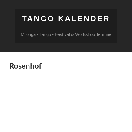
TANGO KALENDER
Milonga - Tango - Festival & Workshop Termine
Rosenhof
Rosenhof
Dieser
Benutzerkonto-
Status ist
Freigegeben
Über
Beiträge
Kommentare