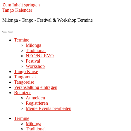
Zum Inhalt springen
Tango Kalender
Milonga - Tango - Festival & Workshop Termine
Mobile-
Suchfeld
Menü
ein-/ausblenden
Termine
ein-/ausblenden
Milonga
Traditional
NEO/NUEVO
Festival
Workshop
Tango Kurse
Tangomusik
Tangoreise
Veranstaltung eintragen
Benutzer
Anmelden
Registrieren
Meine Events bearbeiten
Termine
Milonga
Traditional