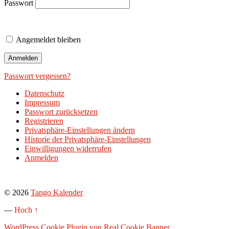
Passwort
Angemeldet bleiben
Passwort vergessen?
Datenschutz
Impressum
Passwort zurücksetzen
Registrieren
Privatsphäre-Einstellungen ändern
Historie der Privatsphäre-Einstellungen
Einwilligungen widerrufen
Anmelden
© 2026
Tango Kalender
—
Hoch ↑
WordPress Cookie Plugin von Real Cookie Banner