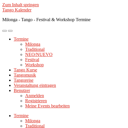
Zum Inhalt springen
Tango Kalender
Milonga - Tango - Festival & Workshop Termine
Mobile-
Suchfeld
Menü
ein-/ausblenden
Termine
ein-/ausblenden
Milonga
Traditional
NEO/NUEVO
Festival
Workshop
Tango Kurse
Tangomusik
Tangoreise
Veranstaltung eintragen
Benutzer
Anmelden
Registrieren
Meine Events bearbeiten
Termine
Milonga
Traditional