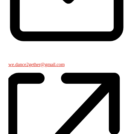
Email
we.dance2gether@gmail.com