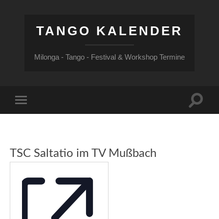
TANGO KALENDER
Milonga - Tango - Festival & Workshop Termine
Suchfe
Mobile-
ein-/a
Menü
ein-/ausblenden
TSC Saltatio im TV Mußbach