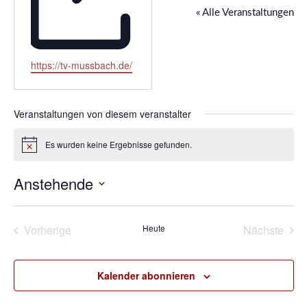
« Alle Veranstaltungen
Webseite
https://tv-mussbach.de/
Veranstaltungen von diesem veranstalter
Es wurden keine Ergebnisse gefunden.
Hinweis
Anstehende
Datum
wählen.
Vorherige
Heute
Nächste
Veranstaltungen
Veransta
Kalender abonnieren