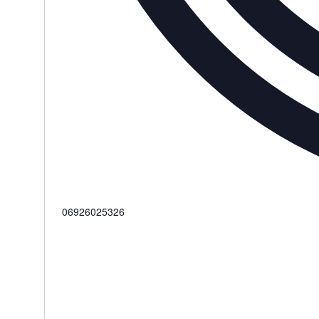
Telefon
06926025326