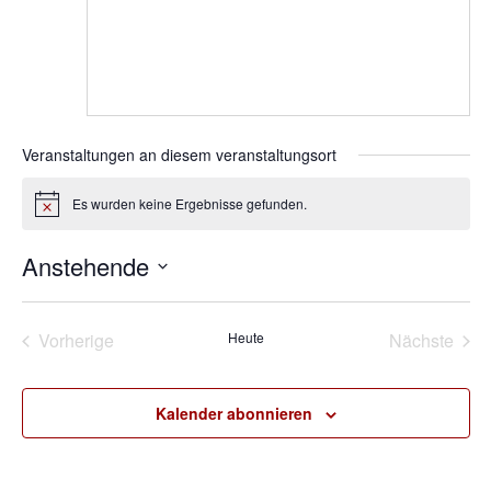
Veranstaltungen an diesem veranstaltungsort
Es wurden keine Ergebnisse gefunden.
Hinweis
Anstehende
Datum
wählen.
Vorherige
Heute
Nächste
Veranstaltungen
Veransta
Kalender abonnieren