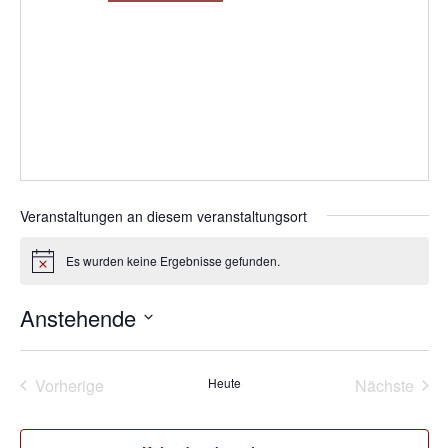
Veranstaltungen an diesem veranstaltungsort
Es wurden keine Ergebnisse gefunden.
Hinweis
Anstehende
Datum
wählen.
Vorherige
Heute
Nächste
Veranstaltungen
Veransta