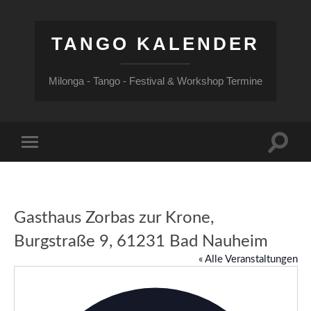
TANGO KALENDER
Milonga - Tango - Festival & Workshop Termine
Suchfe
Mobile-
ein-/a
Menü
ein-/ausblenden
Gasthaus Zorbas zur Krone,
Burgstraße 9, 61231 Bad Nauheim
« Alle Veranstaltungen
Adress