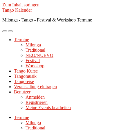
Zum Inhalt springen
Tango Kalender
Milonga - Tango - Festival & Workshop Termine
Mobile-
Suchfeld
Menü
ein-/ausblenden
Termine
ein-/ausblenden
Milonga
Traditional
NEO/NUEVO
Festival
Workshop
Tango Kurse
Tangomusik
Tangoreise
Veranstaltung eintragen
Benutzer
Anmelden
Registrieren
Meine Events bearbeiten
Termine
Milonga
Traditional