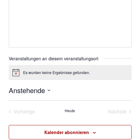
Veranstaltungen an diesem veranstaltungsort
Es wurden keine Ergebnisse gefunden.
Hinweis
Anstehende
Datum
wählen.
Vorherige
Heute
Nächste
Veranstaltungen
Veranstal
Kalender abonnieren