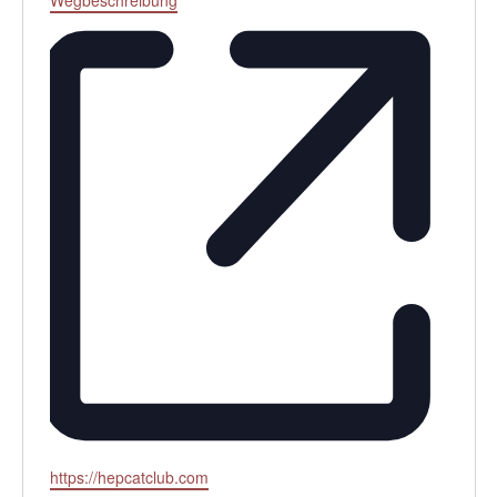
Webseite
https://hepcatclub.com