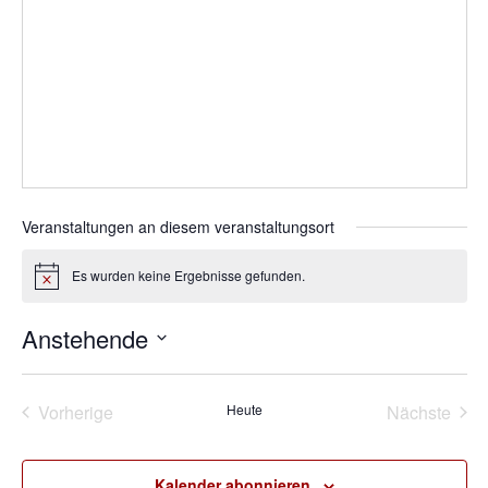
Veranstaltungen an diesem veranstaltungsort
Es wurden keine Ergebnisse gefunden.
Hinweis
Anstehende
Datum
wählen.
Vorherige
Heute
Nächste
Veranstaltungen
Veransta
Kalender abonnieren