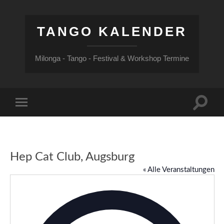
TANGO KALENDER
Milonga - Tango - Festival & Workshop Termine
Suchfe
Mobile-
ein-/a
Menü
ein-/ausblenden
Hep Cat Club, Augsburg
« Alle Veranstaltungen
Adress