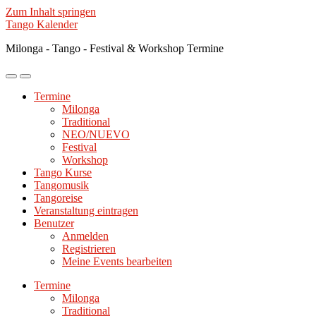
Zum Inhalt springen
Tango Kalender
Milonga - Tango - Festival & Workshop Termine
Mobile-
Suchfeld
Menü
ein-/ausblenden
Termine
ein-/ausblenden
Milonga
Traditional
NEO/NUEVO
Festival
Workshop
Tango Kurse
Tangomusik
Tangoreise
Veranstaltung eintragen
Benutzer
Anmelden
Registrieren
Meine Events bearbeiten
Termine
Milonga
Traditional