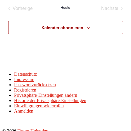
wählen.
Vorherige
Heute
Nächste
Veranstaltungen
Veranstal
Kalender abonnieren
Datenschutz
Impressum
Passwort zurücksetzen
Registrieren
Privatsphäre-Einstellungen ändern
Historie der Privatsphäre-Einstellungen
Einwilligungen widerrufen
Anmelden
© 2026
Tango Kalender