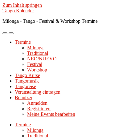
Zum Inhalt springen
Tango Kalender
Milonga - Tango - Festival & Workshop Termine
Mobile-
Suchfeld
Menü
ein-/ausblenden
Termine
ein-/ausblenden
Milonga
Traditional
NEO/NUEVO
Festival
Workshop
Tango Kurse
Tangomusik
Tangoreise
Veranstaltung eintragen
Benutzer
Anmelden
Registrieren
Meine Events bearbeiten
Termine
Milonga
Traditional